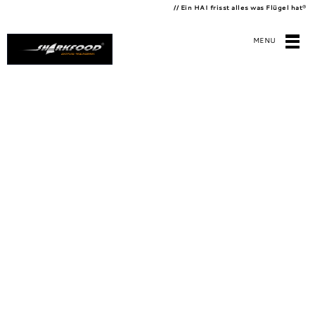
// Ein HAI frisst alles was Flügel hat
®
MENU