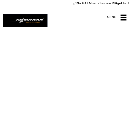
// Ein HAI frisst alles was Flügel hat
®
MENU