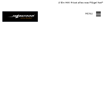
// Ein HAI frisst alles was Flügel hat
®
MENU